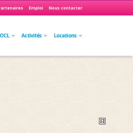
Partenaires
Emploi
Nous contacter
’OCL
Activités
Locations
Navigatio
Navigatio
Liste
de
par