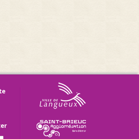
te
ter