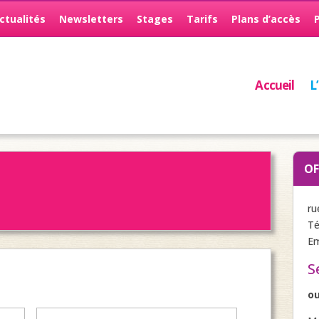
ctualités
Newsletters
Stages
Tarifs
Plans d’accès
Accueil
L
OF
ru
Té
Em
S
o