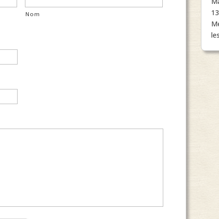
Ma
13
Nom
Me
le