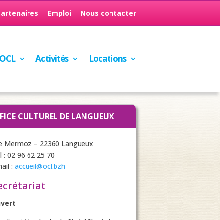
Partenaires
Emploi
Nous contacter
’OCL
Activités
Locations
FICE CULTUREL DE LANGUEUX
e Mermoz – 22360 Langueux
l : 02 96 62 25 70
ail :
accueil@ocl.bzh
ecrétariat
uvert