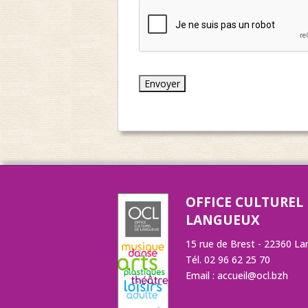
C
A
P
T
C
H
A
OFFICE CULTUREL
LANGUEUX
15 rue de Brest - 22360 L
Tél. 02 96 62 25 70
Email :
accueil@ocl.bzh