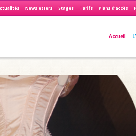
ctualités
Newsletters
Stages
Tarifs
Plans d’accès
Accueil
L