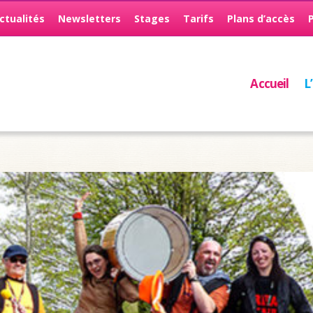
ctualités
Newsletters
Stages
Tarifs
Plans d’accès
Accueil
L