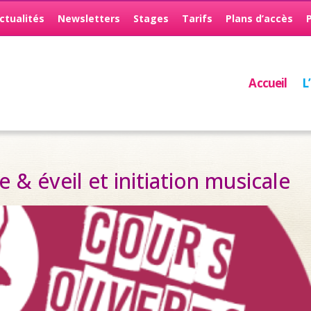
ctualités
Newsletters
Stages
Tarifs
Plans d’accès
Accueil
L
 & éveil et initiation musicale